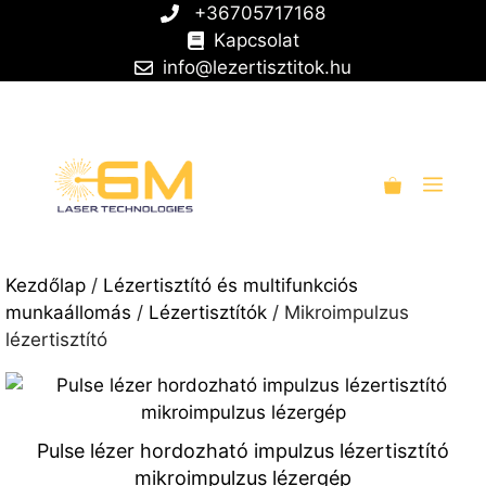
Kilépés
+36705717168
a
Kapcsolat
tartalomba
info@lezertisztitok.hu
Men
Kezdőlap
/
Lézertisztító és multifunkciós
munkaállomás
/
Lézertisztítók
/ Mikroimpulzus
lézertisztító
Pulse lézer hordozható impulzus lézertisztító
mikroimpulzus lézergép