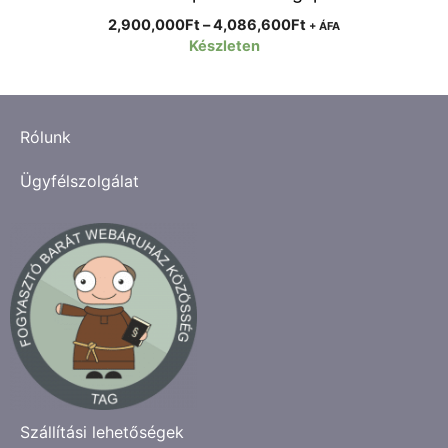
Ártartomány:
2,900,000
Ft
–
4,086,600
Ft
+ ÁFA
2,900,000Ft
Készleten
-
4,086,600Ft
Rólunk
Ügyfélszolgálat
Szállítási lehetőségek