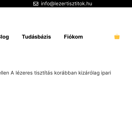
info@lezertisztitok.hu
Blog
Tudásbázis
Fiókom
n A lézeres tisztítás korábban kizárólag ipari