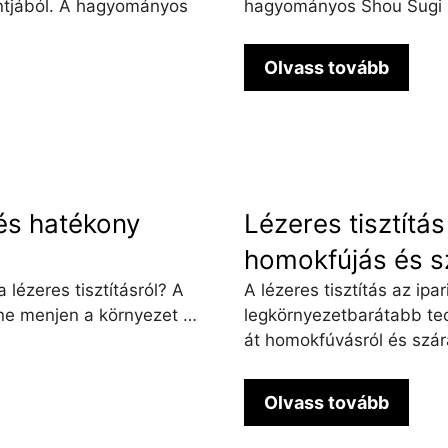
ntjából. A hagyományos
hagyományos Shou Sugi B
Olvass tovább
 és hatékony
Lézeres tisztítás
homokfújás és sz
 lézeres tisztításról? A
A lézeres tisztítás az ipa
ne menjen a környezet …
legkörnyezetbarátabb tec
át homokfúvásról és szára
Olvass tovább