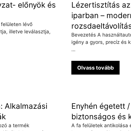
yzat- előnyök és
Lézertisztítás a
iparban – modern
 felületen lévő
rozsdaeltávolítás
, illetve leválasztja,
Bevezetés A használtautó
igény a gyors, precíz és k
…
Olvass tovább
n: Alkalmazási
Enyhén égetett / a
ák
biztonságos és 
rozó a termék
A fa felületek antikolása