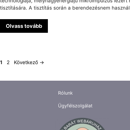
technológiája, melynagyenergiájú mikroimpulzus lézert 
tisztítására. A tisztítás során a berendezésnem haszná
Olvass tovább
Oldal
Oldal
1
2
Következő
→
Rólunk
Ügyfélszolgálat