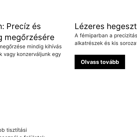
: Precíz és
Lézeres hegeszté
ég megőrzésére
A fémiparban a precizitá
alkatrészek és kis soroza
 megőrzése mindig kihívás
unk vagy konzerváljunk egy
Olvass tovább
 tisztítási