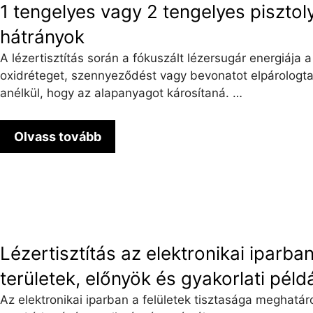
1 tengelyes vagy 2 tengelyes pisztol
hátrányok
A lézertisztítás során a fókuszált lézersugár energiája a
oxidréteget, szennyeződést vagy bevonatot elpárologtatja
anélkül, hogy az alapanyagot károsítaná. …
Olvass tovább
Lézertisztítás az elektronikai iparba
területek, előnyök és gyakorlati péld
Az elektronikai iparban a felületek tisztasága meghatá