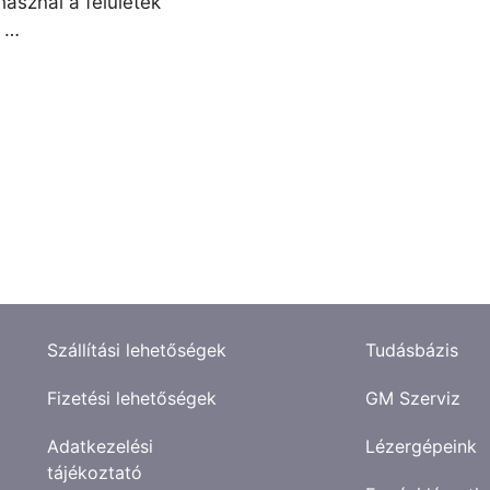
használ a felületek
l …
Szállítási lehetőségek
Tudásbázis
Fizetési lehetőségek
GM Szerviz
Adatkezelési
Lézergépeink
tájékoztató