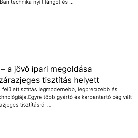
an technika nyílt lángot és …
 – a jövő ipari megoldása
árazjeges tisztítás helyett
ri felülettisztítás legmodernebb, legprecízebb és
hnológiája.Egyre több gyártó és karbantartó cég vált
zjeges tisztításról …