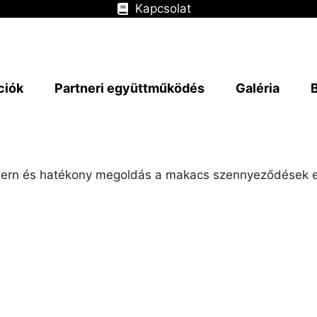
Kapcsolat
ciók
Partneri együttműködés
Galéria
dern és hatékony megoldás a makacs szennyeződések elle