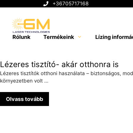
Kilépés
+36705717168
a
tartalomba
Rólunk
Termékeink
Lízing informá
Lézeres tisztító- akár otthonra is
Lézeres tisztítók otthoni használata – biztonságos, mo
környezetben volt …
Olvass tovább