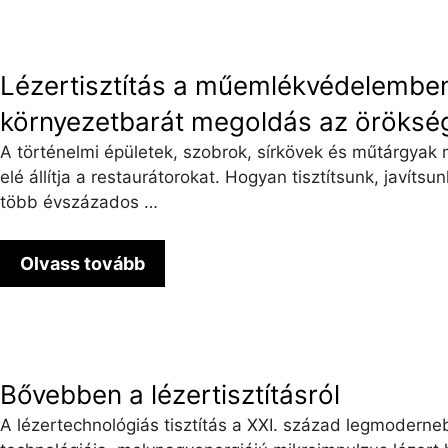
Lézertisztítás a műemlékvédelemben
környezetbarát megoldás az öröks
A történelmi épületek, szobrok, sírkövek és műtárgyak
elé állítja a restaurátorokat. Hogyan tisztítsunk, javíts
több évszázados …
Olvass tovább
Bővebben a lézertisztításról
A lézertechnológiás tisztítás a XXI. század legmodernebb