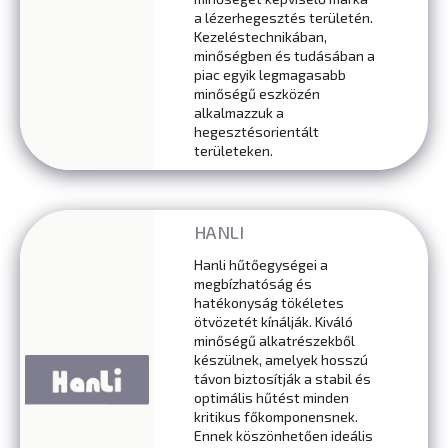
a lézerhegesztés területén.
Kezeléstechnikában,
minőségben és tudásában a
piac egyik legmagasabb
minőségű eszközén
alkalmazzuk a
hegesztésorientált
területeken.
HANLI
Hanli hűtőegységei a
megbízhatóság és
hatékonyság tökéletes
ötvözetét kínálják. Kiváló
minőségű alkatrészekből
készülnek, amelyek hosszú
távon biztosítják a stabil és
optimális hűtést minden
kritikus főkomponensnek.
Ennek köszönhetően ideális