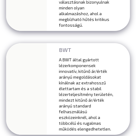
választásnak bizonyulnak
minden olyan
alkalmazáshoz, ahol a
megbízható hűtés kritikus
fontosságú.
BWT
A BWT által gyártott
lézerkomponensek
innovatív, kitűnő ár/érték
arányú megoldásokat
kínálnak az extrahosszű
élettartam és a stabil
lézerteljesítmény területén,
mindezt kitűnő ár/érték
arányú standard
felhasználású
eszközeinknél, ahol a
többcélú és rugalmas
működés elengedhetetlen.