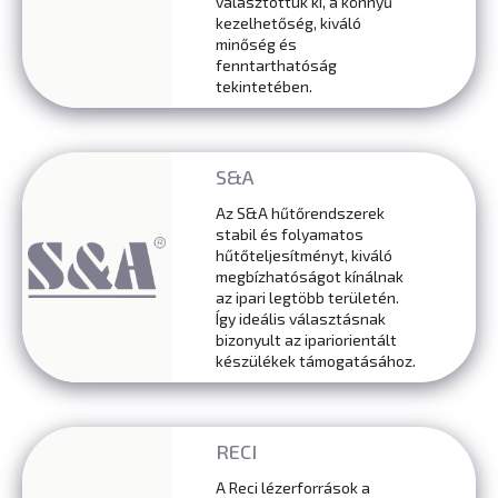
választottuk ki, a könnyű
kezelhetőség, kiváló
minőség és
fenntarthatóság
tekintetében.
S&A
Az S&A hűtőrendszerek
stabil és folyamatos
hűtőteljesítményt, kiváló
megbízhatóságot kínálnak
az ipari legtöbb területén.
Így ideális választásnak
bizonyult az ipariorientált
készülékek támogatásához.
RECI
A Reci lézerforrások a