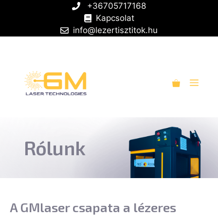
Kilépés
+36705717168
a
Kapcsolat
tartalomba
info@lezertisztitok.hu
Men
Rólunk
A GMlaser csapata a lézeres