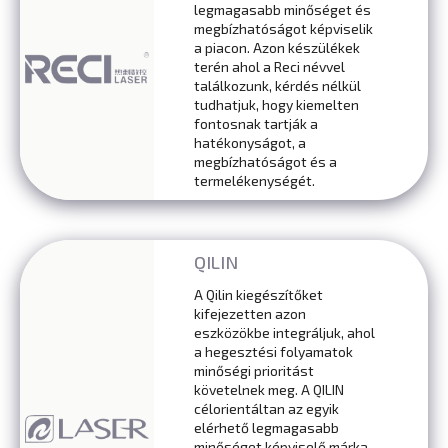
legmagasabb minőséget és
megbízhatóságot képviselik
a piacon. Azon készülékek
terén ahol a Reci névvel
találkozunk, kérdés nélkül
tudhatjuk, hogy kiemelten
fontosnak tartják a
hatékonyságot, a
megbízhatóságot és a
termelékenységét.
QILIN
A Qilin kiegészítőket
kifejezetten azon
eszközökbe integráljuk, ahol
a hegesztési folyamatok
minőségi prioritást
követelnek meg. A QILIN
célorientáltan az egyik
elérhető legmagasabb
minőséget képviselő márka